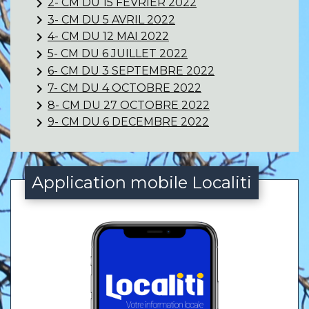
keyboard_arrow_right
2- CM DU 15 FEVRIER 2022
keyboard_arrow_right
3- CM DU 5 AVRIL 2022
keyboard_arrow_right
4- CM DU 12 MAI 2022
keyboard_arrow_right
5- CM DU 6 JUILLET 2022
keyboard_arrow_right
6- CM DU 3 SEPTEMBRE 2022
keyboard_arrow_right
7- CM DU 4 OCTOBRE 2022
keyboard_arrow_right
8- CM DU 27 OCTOBRE 2022
keyboard_arrow_right
9- CM DU 6 DECEMBRE 2022
Application mobile Localiti