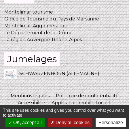
Montélimar tourisme
Office de Tourisme du Pays de Marsanne
Montélimar-Agglomération
Le Département de la Drôme
La région Auvergne-Rhône-Alpes
Jumelages
SCHWARZENBORN (ALLEMAGNE)
Mentions légales
-
Politique de confidentialité
-
Accessibilité
-
Application mobile Localiti
-
Plan du site
-
Gestion des cookies
This site uses cookies and gives you control over what you want
to activate
OK, accept all
Deny all cookies
Personalize
Site créé en partenariat avec Réseau des Communes