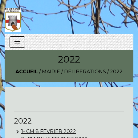
menu
2022
ACCUEIL
/
MAIRIE
/
DÉLIBÉRATIONS
/
2022
2022
keyboard_arrow_right
1- CM 8 FEVRIER 2022