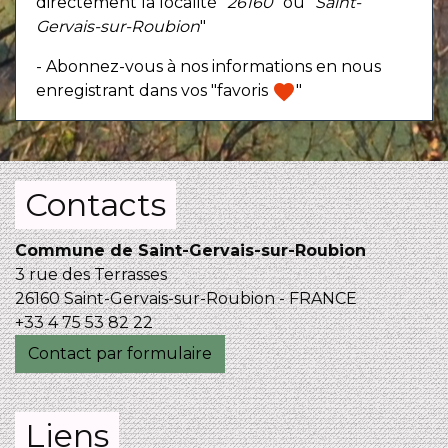
directement la localité "
26160
" ou "
Saint-
Gervais-sur-Roubion
"
- Abonnez-vous à nos informations en nous
favorite
enregistrant dans vos "favoris
"
Contacts
Commune de Saint-Gervais-sur-Roubion
3 rue des Terrasses
26160 Saint-Gervais-sur-Roubion - FRANCE
+33 4 75 53 82 22
Contact par formulaire
Liens