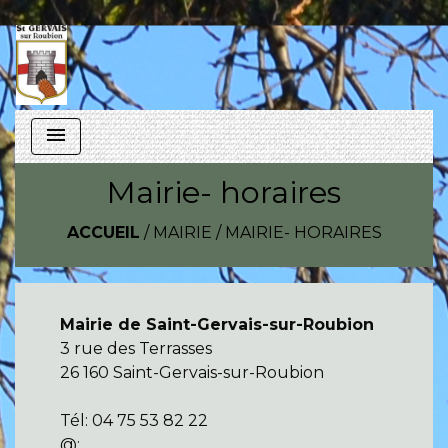
menu
Mairie- horaires
ACCUEIL
/
MAIRIE
/
MAIRIE- HORAIRES
Mairie de Saint-Gervais-sur-Roubion
3 rue des Terrasses
26 160 Saint-Gervais-sur-Roubion
Tél: 04 75 53 82 22
@: