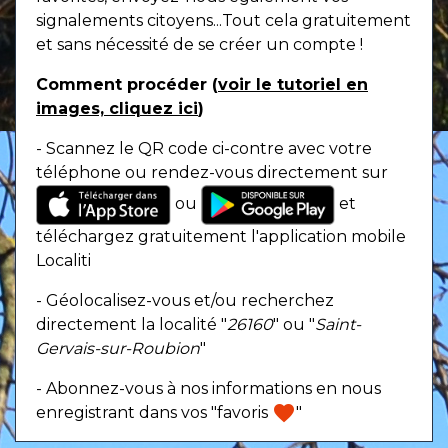
signalements citoyens...Tout cela gratuitement
et sans nécessité de se créer un compte !
Comment procéder (
voir le tutoriel en
images, cliquez ici
)
- Scannez le QR code ci-contre avec votre
téléphone ou rendez-vous directement sur
ou
et
téléchargez gratuitement l'application mobile
Localiti
- Géolocalisez-vous et/ou recherchez
directement la localité "
26160
" ou "
Saint-
Gervais-sur-Roubion
"
- Abonnez-vous à nos informations en nous
favorite
enregistrant dans vos "favoris
"