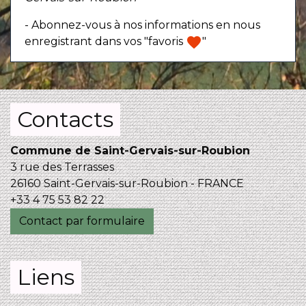
- Abonnez-vous à nos informations en nous
favorite
enregistrant dans vos "favoris
"
Contacts
Commune de Saint-Gervais-sur-Roubion
3 rue des Terrasses
26160 Saint-Gervais-sur-Roubion - FRANCE
+33 4 75 53 82 22
Contact par formulaire
Liens