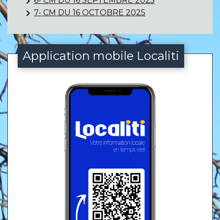
keyboard_arrow_right
6- CM DU 16 SEPTEMBRE 2025
keyboard_arrow_right
7- CM DU 16 OCTOBRE 2025
Application mobile Localiti