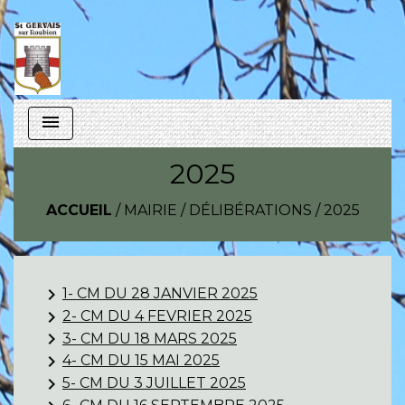
menu
2025
ACCUEIL
/
MAIRIE
/
DÉLIBÉRATIONS
/
2025
keyboard_arrow_right
1- CM DU 28 JANVIER 2025
keyboard_arrow_right
2- CM DU 4 FEVRIER 2025
keyboard_arrow_right
3- CM DU 18 MARS 2025
keyboard_arrow_right
4- CM DU 15 MAI 2025
keyboard_arrow_right
5- CM DU 3 JUILLET 2025