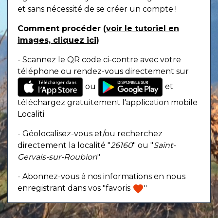
et sans nécessité de se créer un compte !
Comment procéder (
voir le tutoriel en
images, cliquez ici
)
- Scannez le QR code ci-contre avec votre
téléphone ou rendez-vous directement sur
ou
et
téléchargez gratuitement l'application mobile
Localiti
- Géolocalisez-vous et/ou recherchez
directement la localité "
26160
" ou "
Saint-
Gervais-sur-Roubion
"
- Abonnez-vous à nos informations en nous
favorite
enregistrant dans vos "favoris
"