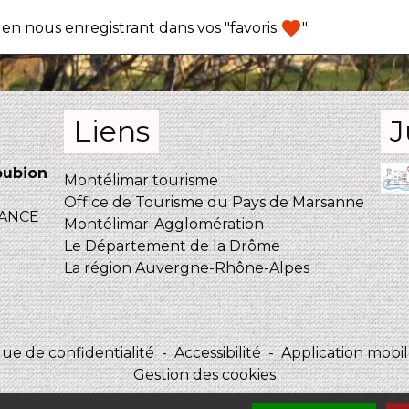
favorite
en nous enregistrant dans vos "favoris
"
Liens
J
oubion
Montélimar tourisme
Office de Tourisme du Pays de Marsanne
FRANCE
Montélimar-Agglomération
Le Département de la Drôme
La région Auvergne-Rhône-Alpes
que de confidentialité
-
Accessibilité
-
Application mobile
Gestion des cookies