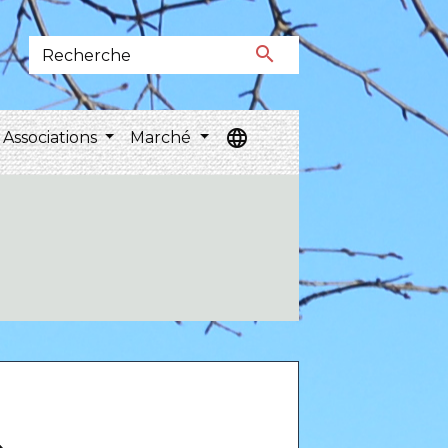
search
language
Associations
Marché