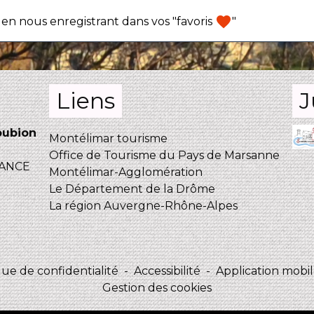
favorite
en nous enregistrant dans vos "favoris
"
Liens
J
oubion
Montélimar tourisme
Office de Tourisme du Pays de Marsanne
FRANCE
Montélimar-Agglomération
Le Département de la Drôme
La région Auvergne-Rhône-Alpes
que de confidentialité
-
Accessibilité
-
Application mobile
Gestion des cookies