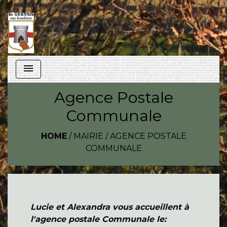
menu
Agence Postale
Communale
HOME
/
MAIRIE
/
AGENCE POSTALE
COMMUNALE
Lucie et Alexandra vous accueillent à
l'agence postale Communale le: