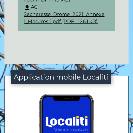
file_download
AC
Secheresse_Drome_2021_Annexe
1_Mesures-1.pdf (PDF - 126.1 kB)
Application mobile Localiti